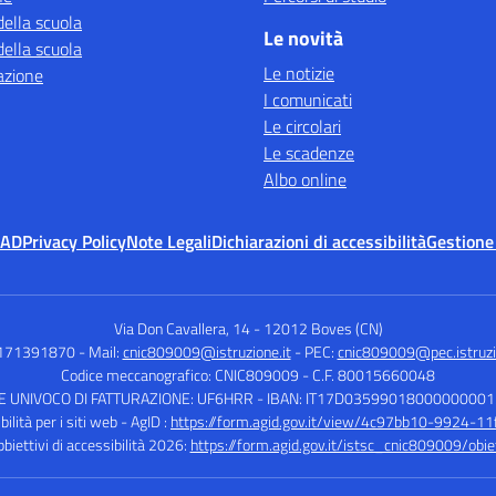
della scuola
Le novità
della scuola
Le notizie
azione
I comunicati
Le circolari
Le scadenze
Albo online
MAD
Privacy Policy
Note Legali
Dichiarazioni di accessibilità
Gestione
Via Don Cavallera, 14
-
12012 Boves (CN)
0171391870
- Mail:
cnic809009@istruzione.it
- PEC:
cnic809009@pec.istruzi
Codice meccanografico: CNIC809009
- C.F. 80015660048
E UNIVOCO DI FATTURAZIONE: UF6HRR
- IBAN: IT17D0359901800000000
ilità per i siti web - AgID :
https://form.agid.gov.it/view/4c97bb10-9924-1
bbiettivi di accessibilità 2026:
https://form.agid.gov.it/istsc_cnic809009/obiet