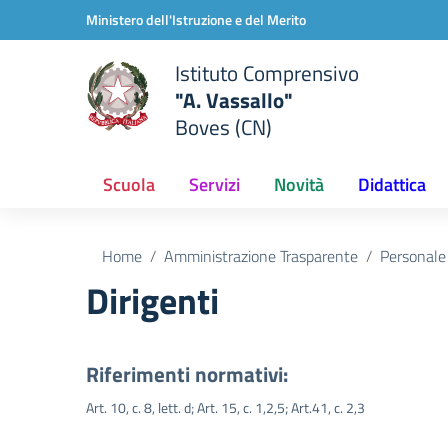
Vai ai contenuti
Vai al menu di navigazione
Vai al footer
Ministero dell'Istruzione e del Merito
Istituto Comprensivo
"A. Vassallo"
Boves (CN)
Scuola
Servizi
Novità
Didattica
Home
Amministrazione Trasparente
Personale
Dirigenti
Riferimenti normativi:
Art. 10, c. 8, lett. d; Art. 15, c. 1,2,5; Art.41, c. 2,3