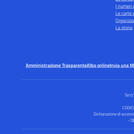
I numeri 
Le carte 
Organizz
La storia
Amministrazione Trasparente
Albo online
Invia una 
Tel 
CODIC
Dichiarazione di accessib
- O