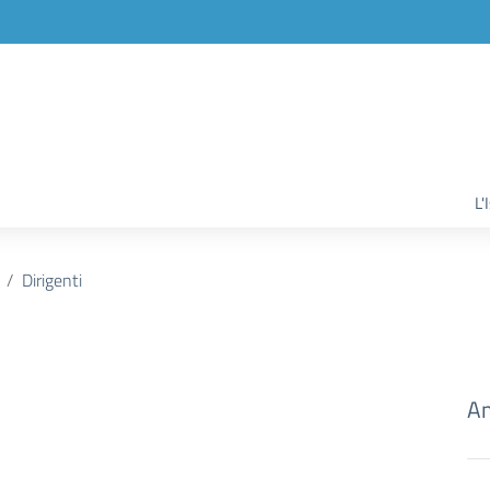
L'
Dirigenti
Am