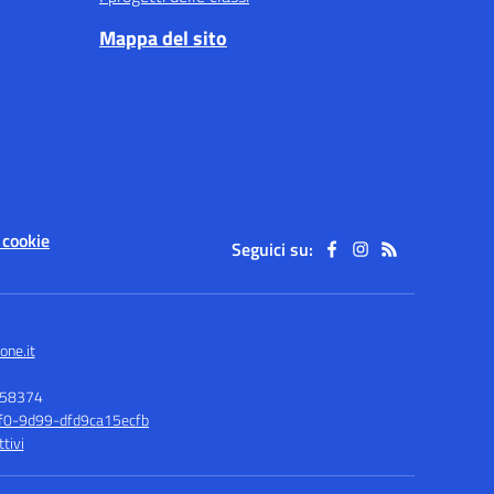
Mappa del sito
 cookie
Seguici su:
one.it
158374
1f0-9d99-dfd9ca15ecfb
tivi