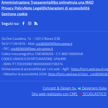
Amministrazione Trasparente
Albo online
Invia una MAD
Privacy Policy
Note Legali
Dichiarazioni di accessibilità
Gestione cookie
Seguici su:
Via Don Cavallera, 14
-
12012 Boves (CN)
Tel 0171391870
- Mail:
cnic809009@istruzione.it
- PEC:
cnic809009@pec.istruzione.it
Codice meccanografico: CNIC809009
- C.F. 80015660048
CODICE UNIVOCO DI FATTURAZIONE: UF6HRR
- IBAN: IT17D0359901800000000158374
Dichiarazione di accessibilità per i siti web - AgID :
https://form.agid.gov.i
- Obbiettivi di accessibilità 2026:
https://form.agid.gov.it/istsc_cnic809009/
Concept & Design by
Designers Italia
Sito web realizzato con CMS
SCUOLASTICO