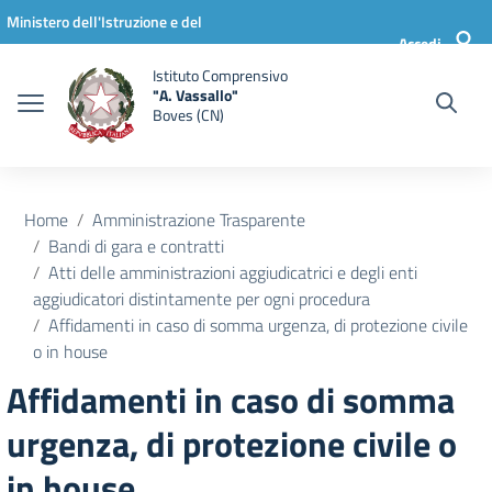
Vai ai contenuti
Vai al menu di navigazione
Vai al footer
Ministero dell'Istruzione e del
Accedi
Merito
Istituto Comprensivo
"A. Vassallo"
Boves (CN)
Home
Amministrazione Trasparente
Bandi di gara e contratti
Atti delle amministrazioni aggiudicatrici e degli enti
aggiudicatori distintamente per ogni procedura
Affidamenti in caso di somma urgenza, di protezione civile
o in house
Affidamenti in caso di somma
urgenza, di protezione civile o
in house