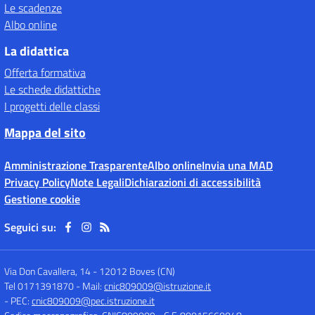
Le scadenze
Albo online
La didattica
Offerta formativa
Le schede didattiche
I progetti delle classi
Mappa del sito
Amministrazione Trasparente
Albo online
Invia una MAD
Privacy Policy
Note Legali
Dichiarazioni di accessibilità
Gestione cookie
Seguici su:
Via Don Cavallera, 14
-
12012 Boves (CN)
Tel 0171391870
- Mail:
cnic809009@istruzione.it
- PEC:
cnic809009@pec.istruzione.it