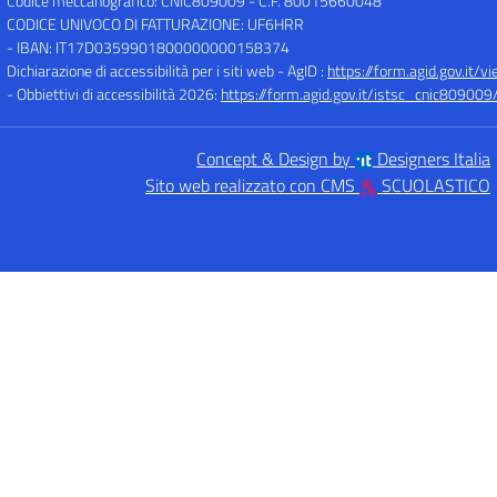
Codice meccanografico: CNIC809009
- C.F. 80015660048
CODICE UNIVOCO DI FATTURAZIONE: UF6HRR
- IBAN: IT17D0359901800000000158374
Dichiarazione di accessibilità per i siti web - AgID :
https://form.agid.gov.i
- Obbiettivi di accessibilità 2026:
https://form.agid.gov.it/istsc_cnic809009/
Concept & Design by
Designers Italia
Sito web realizzato con CMS
SCUOLASTICO