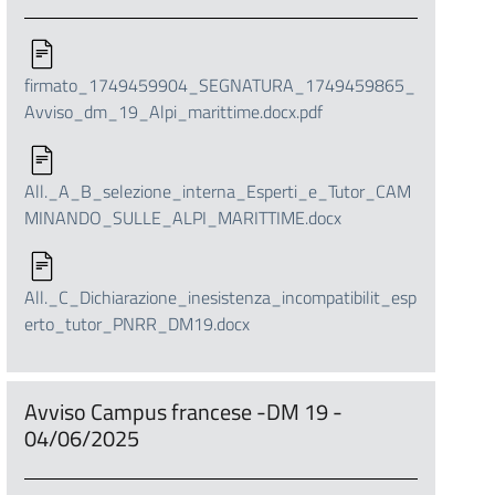
firmato_1749459904_SEGNATURA_1749459865_
Avviso_dm_19_Alpi_marittime.docx.pdf
All._A_B_selezione_interna_Esperti_e_Tutor_CAM
MINANDO_SULLE_ALPI_MARITTIME.docx
All._C_Dichiarazione_inesistenza_incompatibilit_esp
erto_tutor_PNRR_DM19.docx
Avviso Campus francese -DM 19 -
04/06/2025