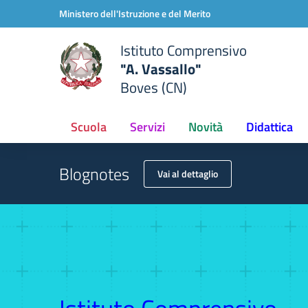
Vai ai contenuti
Vai al menu di navigazione
Vai al footer
Ministero dell'Istruzione e del Merito
Istituto Comprensivo
"A. Vassallo"
Boves (CN)
Scuola
Servizi
Novità
Didattica
Blognotes
Vai al dettaglio