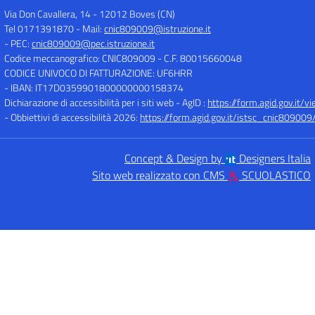
Via Don Cavallera, 14
-
12012 Boves (CN)
Tel 0171391870
- Mail:
cnic809009@istruzione.it
- PEC:
cnic809009@pec.istruzione.it
Codice meccanografico: CNIC809009
- C.F. 80015660048
CODICE UNIVOCO DI FATTURAZIONE: UF6HRR
- IBAN: IT17D0359901800000000158374
Dichiarazione di accessibilità per i siti web - AgID :
https://form.agid.gov.i
- Obbiettivi di accessibilità 2026:
https://form.agid.gov.it/istsc_cnic809009/
Concept & Design by
Designers Italia
Sito web realizzato con CMS
SCUOLASTICO