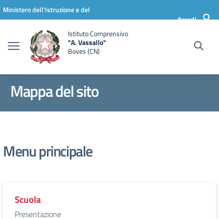
Vai ai contenuti
Vai al menu di navigazione
Vai al footer
Ministero dell'Istruzione e del
Accedi
Merito
Istituto Comprensivo
"A. Vassallo"
Boves (CN)
Mappa del sito
Menu principale
Scuola
Presentazione