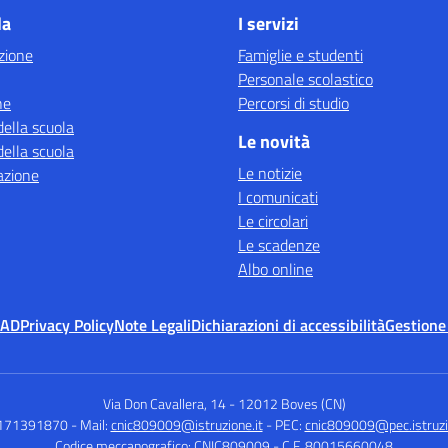
la
I servizi
zione
Famiglie e studenti
Personale scolastico
ne
Percorsi di studio
della scuola
Le novità
della scuola
Le notizie
azione
I comunicati
Le circolari
Le scadenze
Albo online
MAD
Privacy Policy
Note Legali
Dichiarazioni di accessibilità
Gestione
Via Don Cavallera, 14
-
12012 Boves (CN)
0171391870
- Mail:
cnic809009@istruzione.it
- PEC:
cnic809009@pec.istruzi
Codice meccanografico: CNIC809009
- C.F. 80015660048