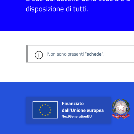
disposizione di tutti.
Non sono presenti "
schede
".