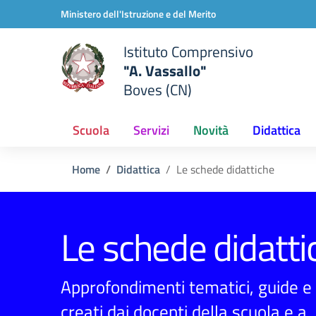
Vai ai contenuti
Vai al menu di navigazione
Vai al footer
Ministero dell'Istruzione e del Merito
Istituto Comprensivo
"A. Vassallo"
Boves (CN)
Scuola
Servizi
Novità
Didattica
Home
Didattica
Le schede didattiche
Le schede didatti
Approfondimenti tematici, guide e 
creati dai docenti della scuola e a