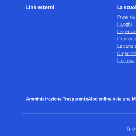
Link esterni
La scuo
Presenta
I luoghi
Le perso
I numeri 
Le carte 
Organizz
La storia
Amministrazione Trasparente
Albo online
Invia una 
Tel 