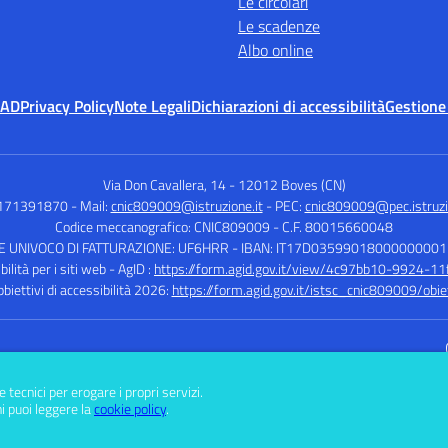
Le circolari
Le scadenze
Albo online
MAD
Privacy Policy
Note Legali
Dichiarazioni di accessibilità
Gestione
Via Don Cavallera, 14
-
12012 Boves (CN)
0171391870
- Mail:
cnic809009@istruzione.it
- PEC:
cnic809009@pec.istruzi
Codice meccanografico: CNIC809009
- C.F. 80015660048
E UNIVOCO DI FATTURAZIONE: UF6HRR
- IBAN: IT17D0359901800000000
ilità per i siti web - AgID :
https://form.agid.gov.it/view/4c97bb10-9924-1
bbiettivi di accessibilità 2026:
https://form.agid.gov.it/istsc_cnic809009/obiet
Sito w
e tecnici per erogare i propri servizi.
i puoi leggere la
cookie policy
.