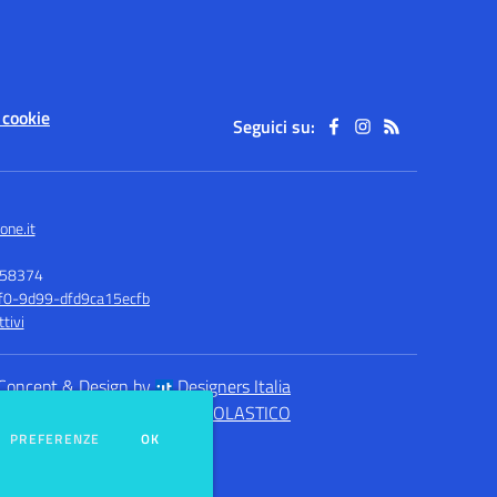
 cookie
Seguici su:
one.it
158374
1f0-9d99-dfd9ca15ecfb
tivi
Concept & Design by
Designers Italia
eb realizzato con CMS
SCUOLASTICO
DEI COOKIE
PREFERENZE
OK