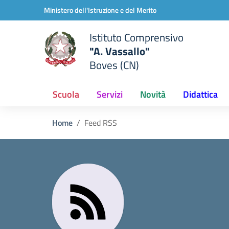
Vai ai contenuti
Vai al menu di navigazione
Vai al footer
Ministero dell'Istruzione e del Merito
Istituto Comprensivo
"A. Vassallo"
Boves (CN)
Scuola
Servizi
Novità
Didattica
Home
Feed RSS