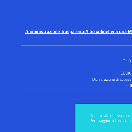
Amministrazione Trasparente
Albo online
Invia una 
Tel 
CODIC
Dichiarazione di accessib
- O
Questo sito utilizza cooki
Per maggiori informazion