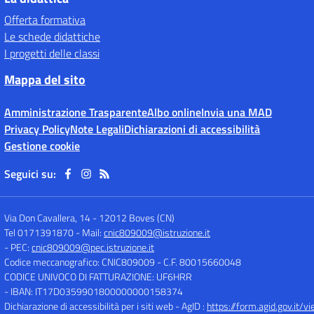
Offerta formativa
Le schede didattiche
I progetti delle classi
Mappa del sito
Amministrazione Trasparente
Albo online
Invia una MAD
Privacy Policy
Note Legali
Dichiarazioni di accessibilità
Gestione cookie
Seguici su:
Via Don Cavallera, 14
-
12012 Boves (CN)
Tel 0171391870
- Mail:
cnic809009@istruzione.it
- PEC:
cnic809009@pec.istruzione.it
Codice meccanografico: CNIC809009
- C.F. 80015660048
CODICE UNIVOCO DI FATTURAZIONE: UF6HRR
- IBAN: IT17D0359901800000000158374
Dichiarazione di accessibilità per i siti web - AgID :
https://form.agid.gov.i