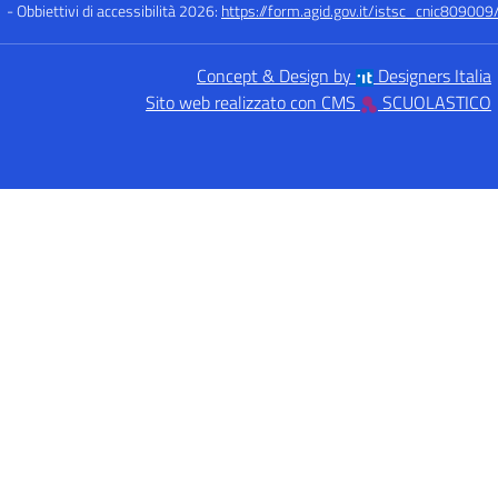
- Obbiettivi di accessibilità 2026:
https://form.agid.gov.it/istsc_cnic809009/
Concept & Design by
Designers Italia
Sito web realizzato con CMS
SCUOLASTICO