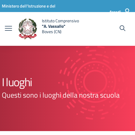
Vai ai contenuti
Vai al menu di navigazione
Vai al footer
Ministero dell'Istruzione e del
Accedi
Merito
Istituto Comprensivo
"A. Vassallo"
Boves (CN)
I luoghi
Questi sono i luoghi della nostra scuola