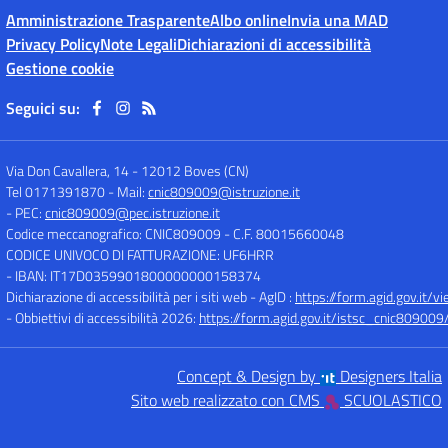
Amministrazione Trasparente
Albo online
Invia una MAD
Privacy Policy
Note Legali
Dichiarazioni di accessibilità
Gestione cookie
Seguici su:
Via Don Cavallera, 14
-
12012 Boves (CN)
Tel 0171391870
- Mail:
cnic809009@istruzione.it
- PEC:
cnic809009@pec.istruzione.it
Codice meccanografico: CNIC809009
- C.F. 80015660048
CODICE UNIVOCO DI FATTURAZIONE: UF6HRR
- IBAN: IT17D0359901800000000158374
Dichiarazione di accessibilità per i siti web - AgID :
https://form.agid.gov.i
- Obbiettivi di accessibilità 2026:
https://form.agid.gov.it/istsc_cnic809009/
Concept & Design by
Designers Italia
Sito web realizzato con CMS
SCUOLASTICO