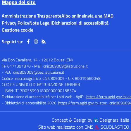
Mappa del sito
Amministrazione Trasparente
Albo online
Invia una MAD
Privacy Policy
Note Legali
Dichiarazioni di accessibilità
Gestione cookie
Seguici su:
Via Don Cavallera, 14
-
12012 Boves (CN)
Tel 0171391870
- Mail:
cnic809009@istruzione.it
- PEC:
cnic809009@pec.istruzione.it
Codice meccanografico: CNIC809009
- C.F. 80015660048
CODICE UNIVOCO DI FATTURAZIONE: UF6HRR
- IBAN: IT17D0359901800000000158374
Dichiarazione di accessibilità per i siti web - AgID :
https://form.agid.gov.i
- Obbiettivi di accessibilità 2026:
https://form.agid.gov.it/istsc_cnic809009/
Concept & Design by
Designers Italia
Sito web realizzato con CMS
SCUOLASTICO