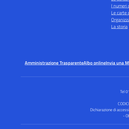
I numeri 
Le carte 
Organizz
La storia
Amministrazione Trasparente
Albo online
Invia una 
Tel 
CODIC
Dichiarazione di accessib
- O