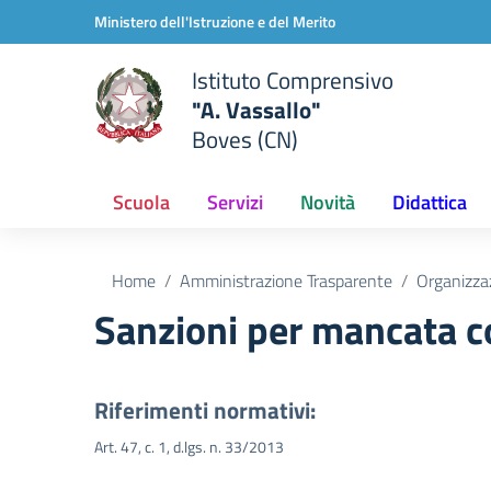
Vai ai contenuti
Vai al menu di navigazione
Vai al footer
Ministero dell'Istruzione e del Merito
Istituto Comprensivo
"A. Vassallo"
Boves (CN)
Scuola
Servizi
Novità
Didattica
Home
Amministrazione Trasparente
Organizza
Sanzioni per mancata c
Riferimenti normativi:
Art. 47, c. 1, d.lgs. n. 33/2013