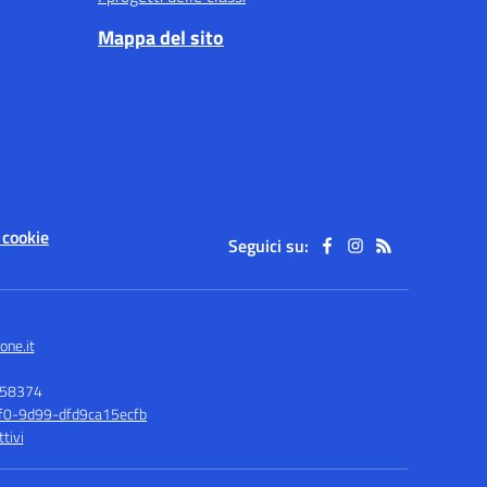
Mappa del sito
 cookie
Seguici su:
one.it
158374
1f0-9d99-dfd9ca15ecfb
tivi