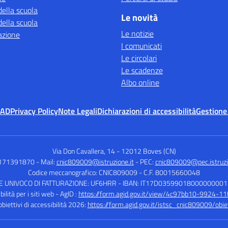
della scuola
Le novità
della scuola
Le notizie
azione
I comunicati
Le circolari
Le scadenze
Albo online
MAD
Privacy Policy
Note Legali
Dichiarazioni di accessibilità
Gestione
Via Don Cavallera, 14
-
12012 Boves (CN)
0171391870
- Mail:
cnic809009@istruzione.it
- PEC:
cnic809009@pec.istruzi
Codice meccanografico: CNIC809009
- C.F. 80015660048
E UNIVOCO DI FATTURAZIONE: UF6HRR
- IBAN: IT17D0359901800000000
ilità per i siti web - AgID :
https://form.agid.gov.it/view/4c97bb10-9924-1
bbiettivi di accessibilità 2026:
https://form.agid.gov.it/istsc_cnic809009/obiet