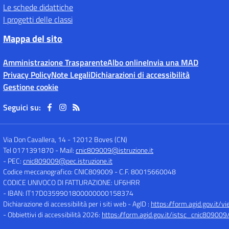
Le schede didattiche
I progetti delle classi
Mappa del sito
Amministrazione Trasparente
Albo online
Invia una MAD
Privacy Policy
Note Legali
Dichiarazioni di accessibilità
Gestione cookie
Seguici su:
Via Don Cavallera, 14
-
12012 Boves (CN)
Tel 0171391870
- Mail:
cnic809009@istruzione.it
- PEC:
cnic809009@pec.istruzione.it
Codice meccanografico: CNIC809009
- C.F. 80015660048
CODICE UNIVOCO DI FATTURAZIONE: UF6HRR
- IBAN: IT17D0359901800000000158374
Dichiarazione di accessibilità per i siti web - AgID :
https://form.agid.gov.i
- Obbiettivi di accessibilità 2026:
https://form.agid.gov.it/istsc_cnic809009/