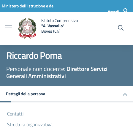
Vai ai contenuti
Vai al menu di navigazione
Vai al footer
Ministero dell'Istruzione e del
Accedi
Merito
Istituto Comprensivo
"A. Vassallo"
Boves (CN)
Riccardo Poma
Personale non docente:
Direttore Servizi
Generali Amministrativi
Dettagli della persona
Contatti
Struttura organizzativa