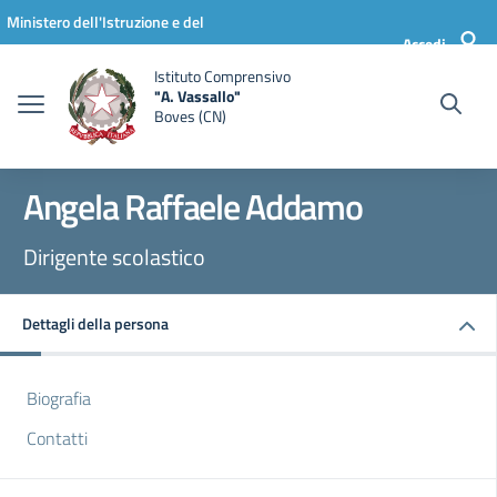
Vai ai contenuti
Vai al menu di navigazione
Vai al footer
Ministero dell'Istruzione e del
Accedi
Merito
Istituto Comprensivo
"A. Vassallo"
Boves (CN)
Angela Raffaele Addamo
Dirigente scolastico
Dettagli della persona
Biografia
Contatti