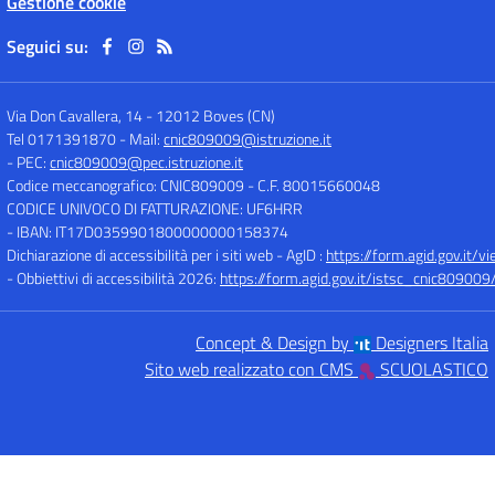
Gestione cookie
Seguici su:
Via Don Cavallera, 14
-
12012 Boves (CN)
Tel 0171391870
- Mail:
cnic809009@istruzione.it
- PEC:
cnic809009@pec.istruzione.it
Codice meccanografico: CNIC809009
- C.F. 80015660048
CODICE UNIVOCO DI FATTURAZIONE: UF6HRR
- IBAN: IT17D0359901800000000158374
Dichiarazione di accessibilità per i siti web - AgID :
https://form.agid.gov.i
- Obbiettivi di accessibilità 2026:
https://form.agid.gov.it/istsc_cnic809009/
Concept & Design by
Designers Italia
Sito web realizzato con CMS
SCUOLASTICO