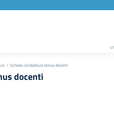
L'
nce
Scheda candidatura bonus docenti
nus docenti