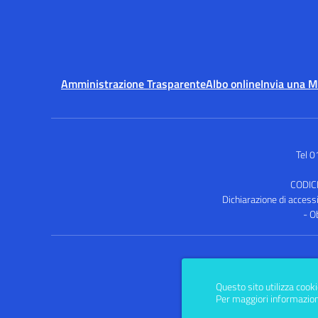
Amministrazione Trasparente
Albo online
Invia una 
Tel 
CODIC
Dichiarazione di accessib
- O
Questo sito utilizza cooki
Per maggiori informazion