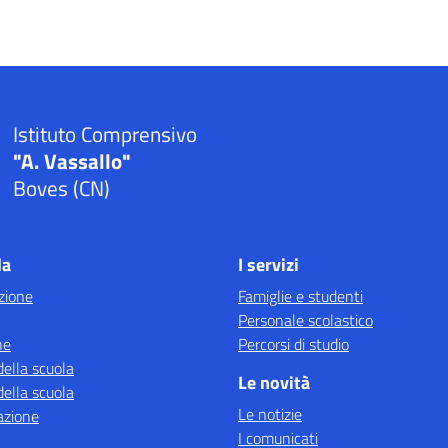
Istituto Comprensivo
"A. Vassallo"
Boves (CN)
la
I servizi
zione
Famiglie e studenti
Personale scolastico
ne
Percorsi di studio
della scuola
Le novità
della scuola
Le notizie
azione
I comunicati