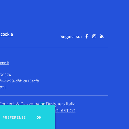
 cookie
Seguici su:
one.it
158374
1f0-9d99-dfd9ca15ecfb
tivi
Concept & Design by
Designers Italia
eb realizzato con CMS
SCUOLASTICO
DEI COOKIE
PREFERENZE
OK