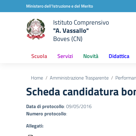
Vai ai contenuti
Vai al menu di navigazione
Vai al footer
Ministero dell'Istruzione e del Merito
Istituto Comprensivo
"A. Vassallo"
Boves (CN)
Scuola
Servizi
Novità
Didattica
Home
Amministrazione Trasparente
Performa
Scheda candidatura bo
Data di protocollo
: 09/05/2016
Numero protocollo
:
Allegati: