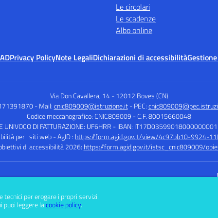
Le circolari
Le scadenze
Albo online
MAD
Privacy Policy
Note Legali
Dichiarazioni di accessibilità
Gestione
Via Don Cavallera, 14
-
12012 Boves (CN)
0171391870
- Mail:
cnic809009@istruzione.it
- PEC:
cnic809009@pec.istruzi
Codice meccanografico: CNIC809009
- C.F. 80015660048
E UNIVOCO DI FATTURAZIONE: UF6HRR
- IBAN: IT17D0359901800000000
ilità per i siti web - AgID :
https://form.agid.gov.it/view/4c97bb10-9924-1
bbiettivi di accessibilità 2026:
https://form.agid.gov.it/istsc_cnic809009/obiet
Sito w
e tecnici per erogare i propri servizi.
i puoi leggere la
cookie policy
.