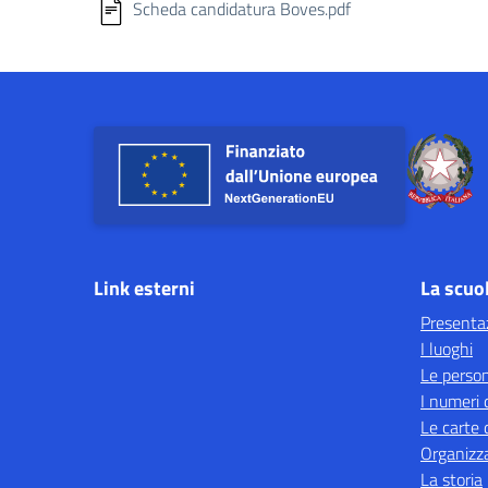
Scheda candidatura Boves.pdf
Link esterni
La scuo
Presenta
I luoghi
Le perso
I numeri 
Le carte 
Organizz
La storia