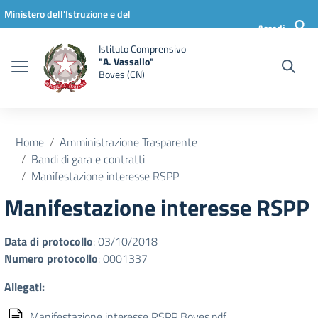
Vai ai contenuti
Vai al menu di navigazione
Vai al footer
Ministero dell'Istruzione e del
Accedi
Merito
Istituto Comprensivo
"A. Vassallo"
Boves (CN)
Home
Amministrazione Trasparente
Bandi di gara e contratti
Manifestazione interesse RSPP
Manifestazione interesse RSPP
Data di protocollo
: 03/10/2018
Numero protocollo
: 0001337
Allegati:
Manifestazione interesse RSPP Boves.pdf