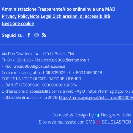
Amministrazione Trasparente
Albo online
Invia una MAD
Privacy Policy
Note Legali
Dichiarazioni di accessibilità
Gestione cookie
Seguici su:
Via Don Cavallera, 14
-
12012 Boves (CN)
Tel 0171391870
- Mail:
cnic809009@istruzione.it
- PEC:
cnic809009@pec.istruzione.it
Codice meccanografico: CNIC809009
- C.F. 80015660048
CODICE UNIVOCO DI FATTURAZIONE: UF6HRR
- IBAN: IT17D0359901800000000158374
Dichiarazione di accessibilità per i siti web - AgID :
https://form.agid.gov.i
- Obbiettivi di accessibilità 2026:
https://form.agid.gov.it/istsc_cnic809009/
Concept & Design by
Designers Italia
Sito web realizzato con CMS
SCUOLASTICO