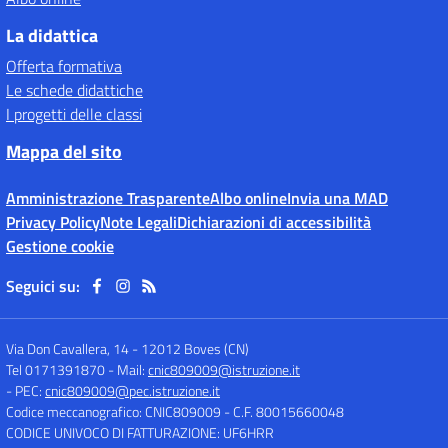
La didattica
Offerta formativa
Le schede didattiche
I progetti delle classi
Mappa del sito
Amministrazione Trasparente
Albo online
Invia una MAD
Privacy Policy
Note Legali
Dichiarazioni di accessibilità
Gestione cookie
Seguici su:
Via Don Cavallera, 14
-
12012 Boves (CN)
Tel 0171391870
- Mail:
cnic809009@istruzione.it
- PEC:
cnic809009@pec.istruzione.it
Codice meccanografico: CNIC809009
- C.F. 80015660048
CODICE UNIVOCO DI FATTURAZIONE: UF6HRR