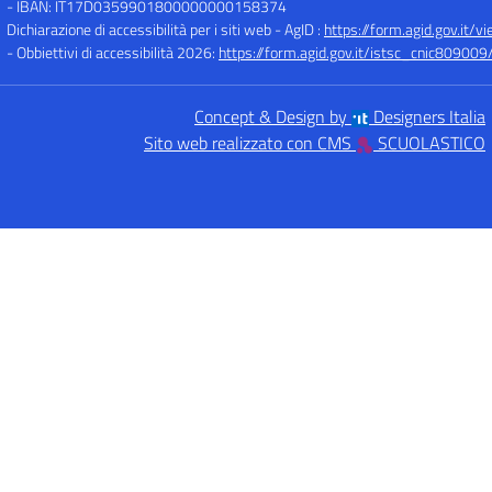
- IBAN: IT17D0359901800000000158374
Dichiarazione di accessibilità per i siti web - AgID :
https://form.agid.gov.i
- Obbiettivi di accessibilità 2026:
https://form.agid.gov.it/istsc_cnic809009/
Concept & Design by
Designers Italia
Sito web realizzato con CMS
SCUOLASTICO