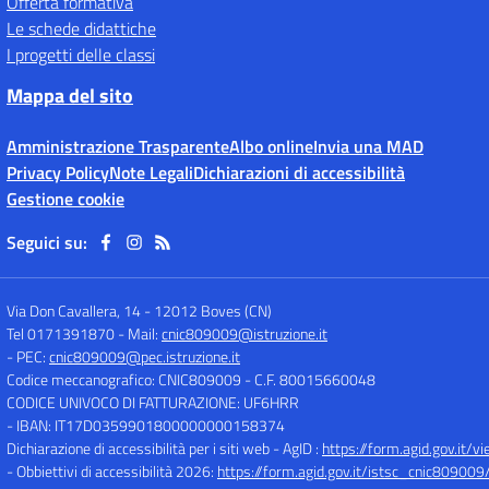
Offerta formativa
Le schede didattiche
I progetti delle classi
Mappa del sito
Amministrazione Trasparente
Albo online
Invia una MAD
Privacy Policy
Note Legali
Dichiarazioni di accessibilità
Gestione cookie
Seguici su:
Via Don Cavallera, 14
-
12012 Boves (CN)
Tel 0171391870
- Mail:
cnic809009@istruzione.it
- PEC:
cnic809009@pec.istruzione.it
Codice meccanografico: CNIC809009
- C.F. 80015660048
CODICE UNIVOCO DI FATTURAZIONE: UF6HRR
- IBAN: IT17D0359901800000000158374
Dichiarazione di accessibilità per i siti web - AgID :
https://form.agid.gov.i
- Obbiettivi di accessibilità 2026:
https://form.agid.gov.it/istsc_cnic809009/