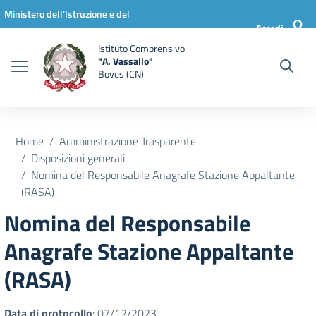
Vai ai contenuti
Vai al menu di navigazione
Vai al footer
Ministero dell'Istruzione e del
Accedi
Merito
Istituto Comprensivo
"A. Vassallo"
Boves (CN)
Home
Amministrazione Trasparente
Disposizioni generali
Nomina del Responsabile Anagrafe Stazione Appaltante
(RASA)
Nomina del Responsabile
Anagrafe Stazione Appaltante
(RASA)
Data di protocollo
: 07/12/2023