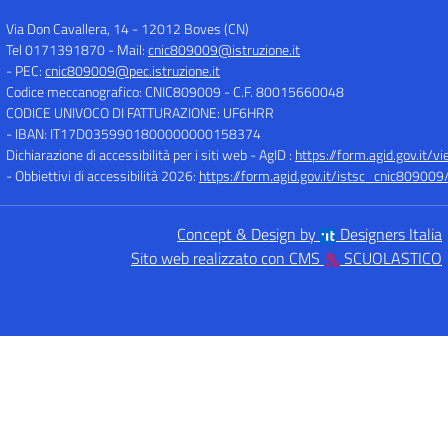
Via Don Cavallera, 14
-
12012 Boves (CN)
Tel 0171391870
- Mail:
cnic809009@istruzione.it
- PEC:
cnic809009@pec.istruzione.it
Codice meccanografico: CNIC809009
- C.F. 80015660048
CODICE UNIVOCO DI FATTURAZIONE: UF6HRR
- IBAN: IT17D0359901800000000158374
Dichiarazione di accessibilità per i siti web - AgID :
https://form.agid.gov.i
- Obbiettivi di accessibilità 2026:
https://form.agid.gov.it/istsc_cnic809009/
Concept & Design by
Designers Italia
Sito web realizzato con CMS
SCUOLASTICO